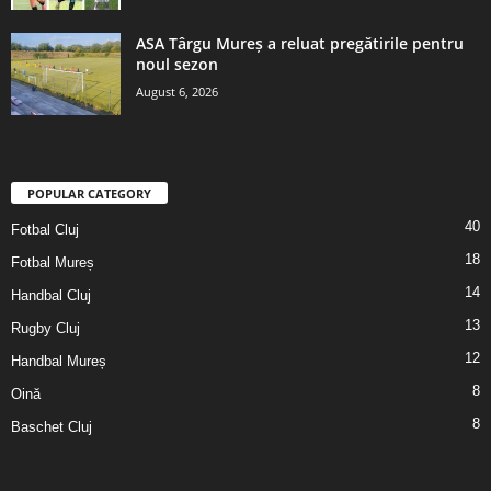
ASA Târgu Mureș a reluat pregătirile pentru
noul sezon
August 6, 2026
POPULAR CATEGORY
40
Fotbal Cluj
18
Fotbal Mureș
14
Handbal Cluj
13
Rugby Cluj
12
Handbal Mureș
8
Oină
8
Baschet Cluj