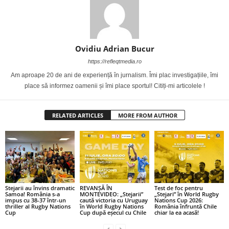
Ovidiu Adrian Bucur
https://refleqtmedia.ro
Am aproape 20 de ani de experiență în jurnalism. Îmi plac investigațiile, îmi
place să informez oamenii și îmi place sportul! Citiți-mi articolele !
RELATED ARTICLES
MORE FROM AUTHOR
Stejarii au învins dramatic
REVANȘĂ ÎN
Test de foc pentru
Samoa! România s-a
MONTEVIDEO: „Stejarii”
„Stejari” în World Rugby
impus cu 38-37 într-un
caută victoria cu Uruguay
Nations Cup 2026:
thriller al Rugby Nations
în World Rugby Nations
România înfruntă Chile
Cup
Cup după eșecul cu Chile
chiar la ea acasă!