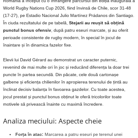
România a început cu o înfrângere parcursul din ediția inaugurală a
World Rugby Nations Cup 2026, fiind învinsă de Chile, scor 31-48
(17-27), pe Estadio Nacional Julio Martínez Prádanos din Santiago.
În ciuda rezultatului de pe tabelă,
Stejarii au reușit să obțină
punctul bonus ofensiv
, după patru eseuri marcate, și au oferit
perioade consistente de rugby modern, în special în jocul de
înaintare și în dinamica fazelor fixe.
Elevii lui David Gérard au demonstrat un caracter puternic,
revenind de mai multe ori în joc și reducând diferența la doar trei
puncte în partea secundă. Din păcate, cele două cartonașe
galbene și eficiența chilienilor în apropierea terenului de țintă au
înclinat decisiv balanța în favoarea gazdelor. Cu toate acestea,
jocul prestat și punctul bonus obținut le oferă tricolorilor toate
motivele să privească înainte cu maximă încredere.
Analiza meciului: Aspecte cheie
Forța în atac:
Marcarea a patru eseuri pe terenul unei