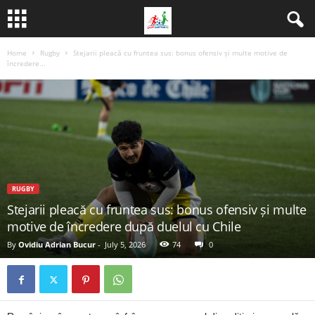
Home
Rugby
Stejarii pleacă cu fruntea sus: bonus ofensiv și multe motive de
încredere...
RUGBY
Stejarii pleacă cu fruntea sus: bonus ofensiv și multe
motive de încredere după duelul cu Chile
By
Ovidiu Adrian Bucur
-
July 5, 2026
74
0