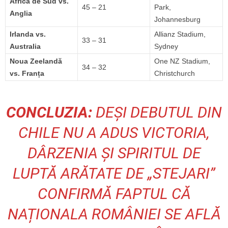
Africa de Sud vs.
45 – 21
Park,
Anglia
Johannesburg
Irlanda vs.
Allianz Stadium,
33 – 31
Australia
Sydney
Noua Zeelandă
One NZ Stadium,
34 – 32
vs. Franța
Christchurch
CONCLUZIA:
DEȘI DEBUTUL DIN
CHILE NU A ADUS VICTORIA,
DÂRZENIA ȘI SPIRITUL DE
LUPTĂ ARĂTATE DE „STEJARI”
CONFIRMĂ FAPTUL CĂ
NAȚIONALA ROMÂNIEI SE AFLĂ