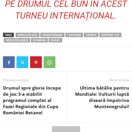
PE DRUMUL CEL BUN ÎN ACEST
TURNEU INTERNAȚIONAL.
TAGS
AFRICA DE SUD
DAVID GERARD
FEATURED
FRANTA
NATIONS CUP
NOUA ZEELANDĂ
ROMÂNIA
RUGBY
Previous article
Next article
Drumul spre glorie începe
Ultima bătălie pentru
de jos: S-a stabilit
Mondiale: Vulturii luptă
programul complet al
diseară împotriva
Fazei Regionale din Cupa
Muntenegrului!
României Betano!