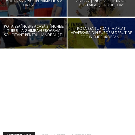
MERITĂ SĂ JOACE ÎN PRIMA LIGĂ A
ADRIAN ȚENGHEA ESTE NOUL
ORAȘELOR...
PORTAR AL „HAIDUCILOR”
POTAISSA ÎNCEPE ACASĂ ȘI ÎNCHEIE
POTAISSA TURDA ȘI-A AFLAT
TURUL LA GHIMBAV! PROGRAM
ADVERSARA DIN EUROPA! DEBUT DE
SOLICITANT PENTRU HANDBALIȘTII
FOC ÎN EHF EUROPEAN...
LUI...
HANDBAL CLUJ