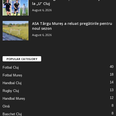
la „U” Cluj
August 6, 2026
ASA Târgu Mureș a reluat pregătirile pentru
noul sezon
August 6, 2026
POPULAR CATEGORY
40
Fotbal Cluj
18
Fotbal Mureș
14
Handbal Cluj
13
Rugby Cluj
12
Handbal Mureș
8
Oină
8
Baschet Cluj