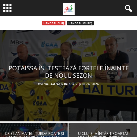
HANDBAL CLUJ
HANDBAL MUREȘ
POTAISSA ÎȘI TESTEAZĂ FORȚELE ÎNAINTE
DE NOUL SEZON
Ovidiu Adrian Bucur
-
July 24, 2026
CRISTIAN MATEI: „TURDA POATE ȘI
U CLUJ ȘI-A ÎNTĂRIT POARTA!