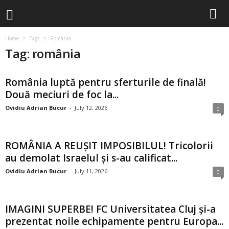
Home
Tags
România
Tag: românia
România luptă pentru sferturile de finală!
Două meciuri de foc la...
Ovidiu Adrian Bucur
-
July 12, 2026
0
ROMÂNIA A REUȘIT IMPOSIBILUL! Tricolorii
au demolat Israelul și s-au calificat...
Ovidiu Adrian Bucur
-
July 11, 2026
0
IMAGINI SUPERBE! FC Universitatea Cluj și-a
prezentat noile echipamente pentru Europa...