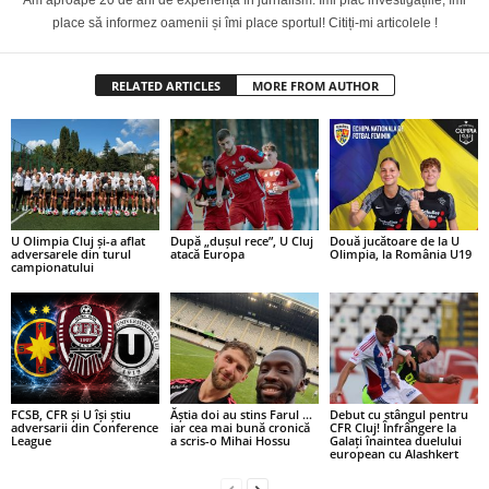
Am aproape 20 de ani de experiență în jurnalism. Îmi plac investigațiile, îmi
place să informez oamenii și îmi place sportul! Citiți-mi articolele !
RELATED ARTICLES
MORE FROM AUTHOR
U Olimpia Cluj și-a aflat
După „dușul rece”, U Cluj
Două jucătoare de la U
adversarele din turul
atacă Europa
Olimpia, la România U19
campionatului
FCSB, CFR și U își știu
Ăștia doi au stins Farul …
Debut cu stângul pentru
adversarii din Conference
iar cea mai bună cronică
CFR Cluj! Înfrângere la
League
a scris-o Mihai Hossu
Galați înaintea duelului
european cu Alashkert