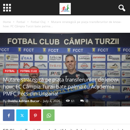
Home
Fotbal
Fotbal Cluj
Mutare strategică pe piața transferurilor de know-
how: FC Câmpia Turzii bate palma...
FOTBAL
FOTBAL CLUJ
Mutare strategică pe piața transferurilor de know-
how: FC Câmpia Turzii bate palma cu Academia
PMFC Pécs din Ungaria!
By
Ovidiu Adrian Bucur
-
July 4, 2026
61
0