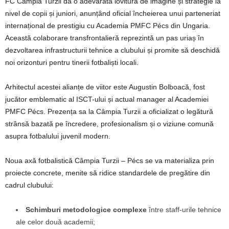
FC Câmpia Turzii dă o adevărată lovitură de imagine și strategie la
nivel de copii și juniori, anunțând oficial încheierea unui parteneriat
internațional de prestigiu cu Academia PMFC Pécs din Ungaria.
Această colaborare transfrontalieră reprezintă un pas uriaș în
dezvoltarea infrastructurii tehnice a clubului și promite să deschidă
noi orizonturi pentru tinerii fotbaliști locali.
Arhitectul acestei alianțe de viitor este Augustin Bolboacă, fost
jucător emblematic al ISCT-ului și actual manager al Academiei
PMFC Pécs. Prezența sa la Câmpia Turzii a oficializat o legătură
strânsă bazată pe încredere, profesionalism și o viziune comună
asupra fotbalului juvenil modern.
Noua axă fotbalistică Câmpia Turzii – Pécs se va materializa prin
proiecte concrete, menite să ridice standardele de pregătire din
cadrul clubului:
Schimburi metodologice complexe
între staff-urile tehnice
ale celor două academii;