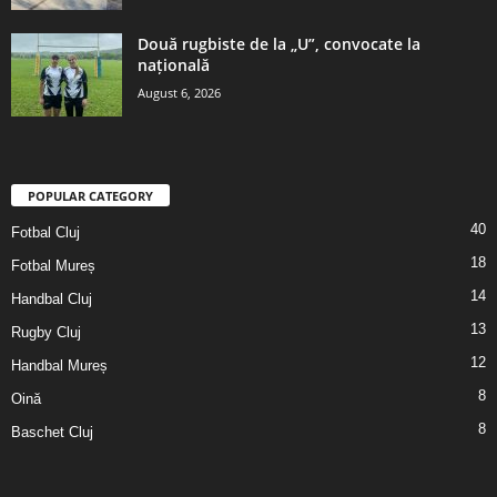
Două rugbiste de la „U”, convocate la
națională
August 6, 2026
POPULAR CATEGORY
40
Fotbal Cluj
18
Fotbal Mureș
14
Handbal Cluj
13
Rugby Cluj
12
Handbal Mureș
8
Oină
8
Baschet Cluj