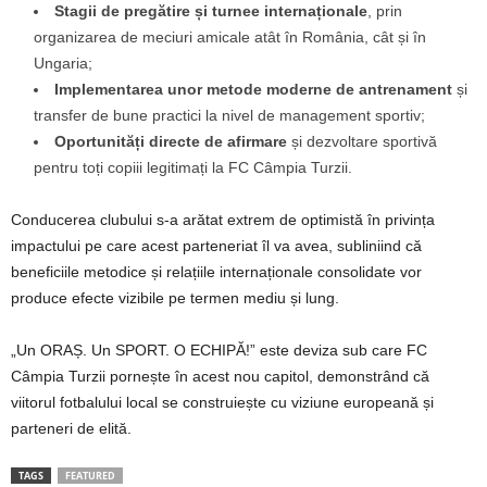
Stagii de pregătire și turnee internaționale
, prin
organizarea de meciuri amicale atât în România, cât și în
Ungaria;
Implementarea unor metode moderne de antrenament
și
transfer de bune practici la nivel de management sportiv;
Oportunități directe de afirmare
și dezvoltare sportivă
pentru toți copiii legitimați la FC Câmpia Turzii.
Conducerea clubului s-a arătat extrem de optimistă în privința
impactului pe care acest parteneriat îl va avea, subliniind că
beneficiile metodice și relațiile internaționale consolidate vor
produce efecte vizibile pe termen mediu și lung.
„Un ORAȘ. Un SPORT. O ECHIPĂ!” este deviza sub care FC
Câmpia Turzii pornește în acest nou capitol, demonstrând că
viitorul fotbalului local se construiește cu viziune europeană și
parteneri de elită.
TAGS
FEATURED