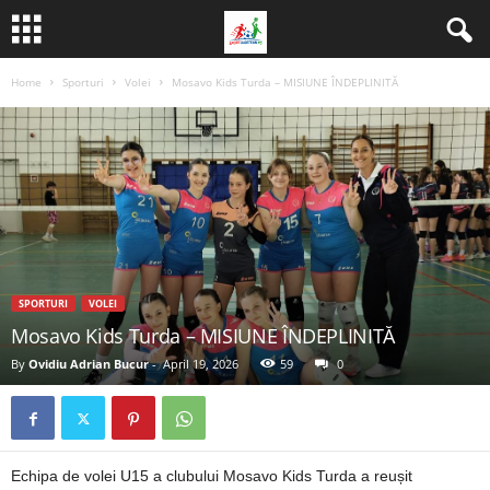
Home
Sporturi
Volei
Mosavo Kids Turda – MISIUNE ÎNDEPLINITĂ
SPORTURI
VOLEI
Mosavo Kids Turda – MISIUNE ÎNDEPLINITĂ
By
Ovidiu Adrian Bucur
-
April 19, 2026
59
0
Echipa de volei U15 a clubului Mosavo Kids Turda a reușit