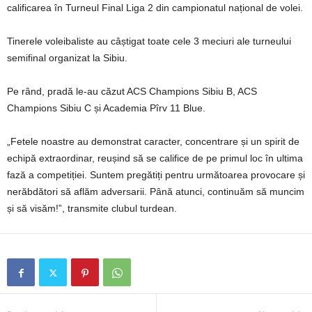
calificarea în Turneul Final Liga 2 din campionatul național de volei.
Tinerele voleibaliste au câștigat toate cele 3 meciuri ale turneului
semifinal organizat la Sibiu.
Pe rând, pradă le-au căzut ACS Champions Sibiu B, ACS
Champions Sibiu C și Academia Pîrv 11 Blue.
„Fetele noastre au demonstrat caracter, concentrare și un spirit de
echipă extraordinar, reușind să se califice de pe primul loc în ultima
fază a competiției. Suntem pregătiți pentru următoarea provocare și
nerăbdători să aflăm adversarii. Până atunci, continuăm să muncim
și să visăm!”, transmite clubul turdean.