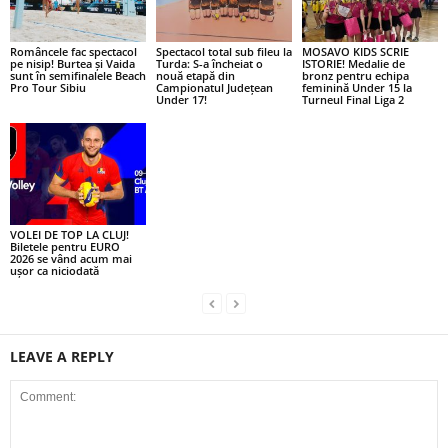
Româncele fac spectacol
Spectacol total sub fileu la
MOSAVO KIDS SCRIE
pe nisip! Burtea și Vaida
Turda: S-a încheiat o
ISTORIE! Medalie de
sunt în semifinalele Beach
nouă etapă din
bronz pentru echipa
Pro Tour Sibiu
Campionatul Județean
feminină Under 15 la
Under 17!
Turneul Final Liga 2
VOLEI DE TOP LA CLUJ!
Biletele pentru EURO
2026 se vând acum mai
ușor ca niciodată
LEAVE A REPLY