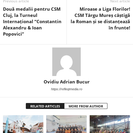
Previous article
Next article
Două medalii pentru CSM
Miroase a Liga Florilor!
Cluj, la Turneul
CSM Târgu Mureș câștigă
Internațional “Constantin
la Roman și se distanțează
Alexandru & Ioan
în frunte!
Popovici”
Ovidiu Adrian Bucur
https://refleqtmedia.ro
RELATED ARTICLES
MORE FROM AUTHOR