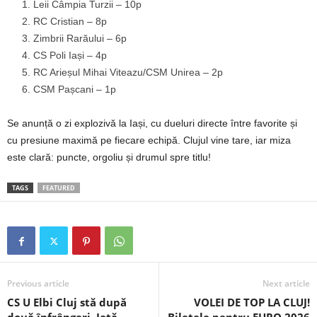
Leii Câmpia Turzii – 10p
RC Cristian – 8p
Zimbrii Rarăului – 6p
CS Poli Iași – 4p
RC Arieșul Mihai Viteazu/CSM Unirea – 2p
CSM Pașcani – 1p
Se anunță o zi explozivă la Iași, cu dueluri directe între favorite și
cu presiune maximă pe fiecare echipă. Clujul vine tare, iar miza
este clară: puncte, orgoliu și drumul spre titlu!
TAGS
FEATURED
Previous article
Next article
CS U Elbi Cluj stă după
VOLEI DE TOP LA CLUJ!