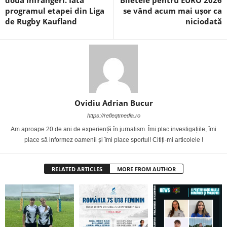
două înfrângeri. Iată
Biletele pentru EURO 2026
programul etapei din Liga
se vând acum mai ușor ca
de Rugby Kaufland
niciodată
Ovidiu Adrian Bucur
https://refleqtmedia.ro
Am aproape 20 de ani de experiență în jurnalism. Îmi plac investigațiile, îmi
place să informez oamenii și îmi place sportul! Citiți-mi articolele !
RELATED ARTICLES
MORE FROM AUTHOR