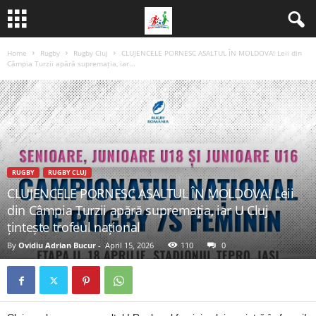
Home
Rugby
Rugby Cluj
CLUJENCELE PORNESC ASALTUL ÎN MOLDOVA! Leii din
Câmpia Turzii apără supremația, iar...
RUGBY
RUGBY CLUJ
CLUJENCELE PORNESC ASALTUL ÎN MOLDOVA! Leii
din Câmpia Turzii apără supremația, iar U Cluj
țintește trofeul național
By
Ovidiu Adrian Bucur
-
April 15, 2026
110
0