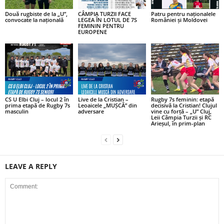
Două rugbiste de la „U”,
CÂMPIA TURZII FACE
Patru pentru naționalele
convocate la națională
LEGEA ÎN LOTUL DE 7S
României și Moldovei
FEMININ PENTRU
EUROPENE
CS U Elbi Cluj – locul 2 în
Live de la Cristian –
Rugby 7s feminin: etapă
prima etapă de Rugby 7s
Leoaicele „MUȘCĂ” din
decisivă la Cristian! Clujul
masculin
adversare
vine cu forță – „U” Cluj,
Leii Câmpia Turzii și RC
Arieșul, în prim-plan
LEAVE A REPLY