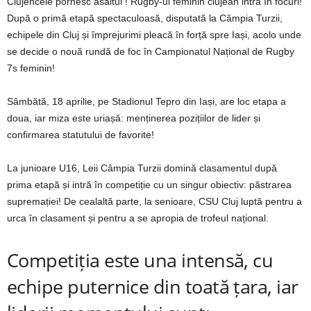
Clujencele pornesc asaltul ! Rugby-ul feminin clujean intră în focuri!
După o primă etapă spectaculoasă, disputată la Câmpia Turzii,
echipele din Cluj și împrejurimi pleacă în forță spre Iași, acolo unde
se decide o nouă rundă de foc în Campionatul Național de Rugby
7s feminin!
Sâmbătă, 18 aprilie, pe Stadionul Tepro din Iași, are loc etapa a
doua, iar miza este uriașă: menținerea pozițiilor de lider și
confirmarea statutului de favorite!
La junioare U16, Leii Câmpia Turzii domină clasamentul după
prima etapă și intră în competiție cu un singur obiectiv: păstrarea
supremației! De cealaltă parte, la senioare, CSU Cluj luptă pentru a
urca în clasament și pentru a se apropia de trofeul național.
Competiția este una intensă, cu
echipe puternice din toată țara, iar