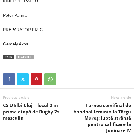
KINETOTERAPEUT
Peter Panna
PREPARATOR FIZIC
Gergely Akos
TAGS
FEATURED
Previous article
Next article
CS U Elbi Cluj – locul 2 în
Turneu semifinal de
prima etapă de Rugby 7s
handbal feminin la Târgu
masculin
Mureș: luptă strânsă
pentru calificare la
Junioare IV