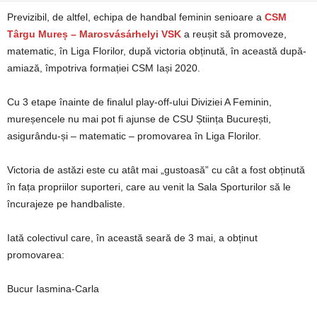
Previzibil, de altfel, echipa de handbal feminin senioare a
CSM
Târgu Mureș – Marosvásárhelyi VSK
a reușit să promoveze,
matematic, în Liga Florilor, după victoria obținută, în această după-
amiază, împotriva formației CSM Iași 2020.
Cu 3 etape înainte de finalul play-off-ului Diviziei A Feminin,
mureșencele nu mai pot fi ajunse de CSU Știința București,
asigurându-și – matematic – promovarea în Liga Florilor.
Victoria de astăzi este cu atât mai „gustoasă” cu cât a fost obținută
în fața propriilor suporteri, care au venit la Sala Sporturilor să le
încurajeze pe handbaliste.
Iată colectivul care, în această seară de 3 mai, a obținut
promovarea:
Bucur Iasmina-Carla