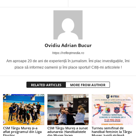
Ovidiu Adrian Bucur
https://refleqtmedia.ro
Am aproape 20 de ani de experiență în jurnalism. Îmi plac investigațiile, îmi
place să informez oamenii și îmi place sportul! Citiți-mi articolele !
RELATED ARTICLES
MORE FROM AUTHOR
CSM Târgu Mureș și-a
CSM Târgu Mureș a sunat
Turneu semifinal de
aflat programul din Liga
adunarea: Handbalistele
handbal feminin la Târgu
Florilor
din Mureș încep
Mureș: luptă strânsă