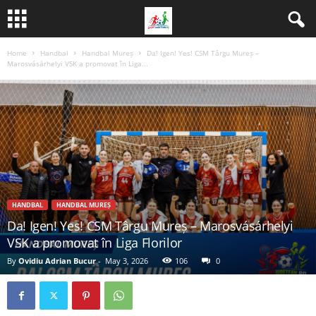
Home
Handbal
Handbal Mureș
Da! Igen! Yes! CSM Târgu Mureș –
Marosvásárhelyi VSK a promovat în Liga...
HANDBAL
HANDBAL MUREȘ
Da! Igen! Yes! CSM Târgu Mureș – Marosvásárhelyi
VSK a promovat în Liga Florilor
By
Ovidiu Adrian Bucur
-
May 3, 2026
106
0