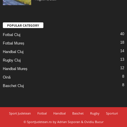
POPULAR CATEGORY
40
Fotbal Cluj
18
Fotbal Mureș
14
Handbal Cluj
13
Rugby Cluj
12
Handbal Mureș
8
Oină
8
Baschet Cluj
Sport Judetean
Fotbal
Handbal
Baschet
Rugby
Sporturi
© SportJudetean.ro by Adrian Soporan & Ovidiu Bucur