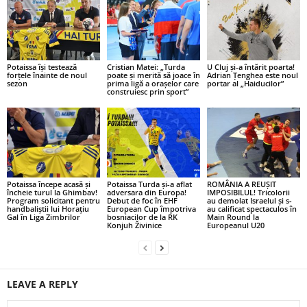
Potaissa își testează
Cristian Matei: „Turda
U Cluj și-a întărit poarta!
forțele înainte de noul
poate și merită să joace în
Adrian Țenghea este noul
sezon
prima ligă a orașelor care
portar al „Haiducilor”
construiesc prin sport”
Potaissa începe acasă și
Potaissa Turda și-a aflat
ROMÂNIA A REUȘIT
încheie turul la Ghimbav!
adversara din Europa!
IMPOSIBILUL! Tricolorii
Program solicitant pentru
Debut de foc în EHF
au demolat Israelul și s-
handbaliștii lui Horațiu
European Cup împotriva
au calificat spectaculos în
Gal în Liga Zimbrilor
bosniacilor de la RK
Main Round la
Konjuh Živinice
Europeanul U20
LEAVE A REPLY