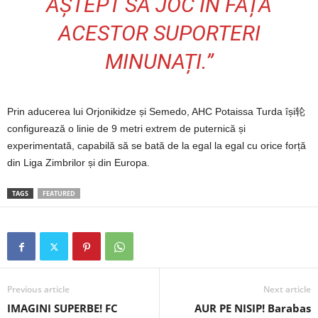
AȘTEPT SĂ JOC ÎN FAȚA
ACESTOR SUPORTERI
MINUNAȚI.”
Prin aducerea lui Orjonikidze și Semedo, AHC Potaissa Turda își轮
configurează o linie de 9 metri extrem de puternică și
experimentată, capabilă să se bată de la egal la egal cu orice forță
din Liga Zimbrilor și din Europa.
TAGS
FEATURED
Previous article
Next article
IMAGINI SUPERBE! FC
AUR PE NISIP! Barabas