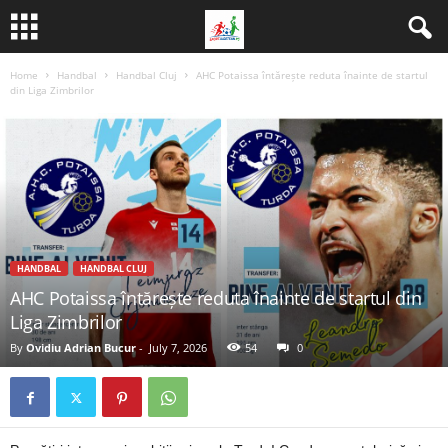
Home
Handbal
Handbal Cluj
AHC Potaissa întărește reduta înainte de startul
din Liga Zimbrilor
HANDBAL
HANDBAL CLUJ
AHC Potaissa întărește reduta înainte de startul din
Liga Zimbrilor
By
Ovidiu Adrian Bucur
-
July 7, 2026
54
0