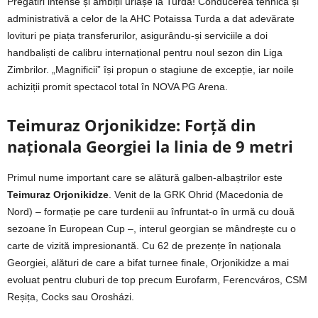
Pregătiri intense și ambiții uriașe la Turda! Conducerea tehnică și
administrativă a celor de la AHC Potaissa Turda a dat adevărate
lovituri pe piața transferurilor, asigurându-și serviciile a doi
handbaliști de calibru internațional pentru noul sezon din Liga
Zimbrilor. „Magnificii” își propun o stagiune de excepție, iar noile
achiziții promit spectacol total în NOVA PG Arena.
Teimuraz Orjonikidze: Forță din
naționala Georgiei la linia de 9 metri
Primul nume important care se alătură galben-albaștrilor este
Teimuraz Orjonikidze
. Venit de la GRK Ohrid (Macedonia de
Nord) – formație pe care turdenii au înfruntat-o în urmă cu două
sezoane în European Cup –, interul georgian se mândrește cu o
carte de vizită impresionantă. Cu 62 de prezențe în naționala
Georgiei, alături de care a bifat turnee finale, Orjonikidze a mai
evoluat pentru cluburi de top precum Eurofarm, Ferencváros, CSM
Reșița, Cocks sau Orosházi.