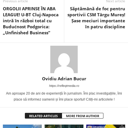
Previous article
Next article
ORGOLII APRINSE ÎN ABA
Săptămână de foc pentru
LEAGUE! U-BT Cluj-Napoca
sportivii CSM Târgu Mureș!
intră în război total cu
Șase meciuri importante
Budućnost Podgorica:
în patru discipline
„Unfinished Business”
Ovidiu Adrian Bucur
https://refleqtmedia.ro
Am aproape 20 de ani de experiență în jurnalism. Îmi plac investigațiile, îmi
place să informez oamenii și îmi place sportul! Citiți-mi articolele !
RELATED ARTICLES
MORE FROM AUTHOR