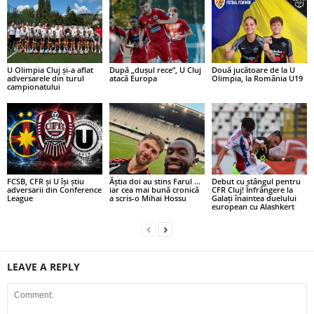
U Olimpia Cluj și-a aflat
După „dușul rece”, U Cluj
Două jucătoare de la U
adversarele din turul
atacă Europa
Olimpia, la România U19
campionatului
FCSB, CFR și U își știu
Ăștia doi au stins Farul …
Debut cu stângul pentru
adversarii din Conference
iar cea mai bună cronică
CFR Cluj! Înfrângere la
League
a scris-o Mihai Hossu
Galați înaintea duelului
european cu Alashkert
LEAVE A REPLY