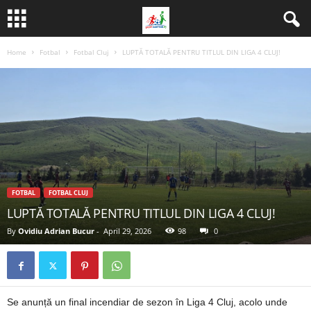
Home
Fotbal
Fotbal Cluj
LUPTĂ TOTALĂ PENTRU TITLUL DIN LIGA 4 CLUJ!
FOTBAL
FOTBAL CLUJ
LUPTĂ TOTALĂ PENTRU TITLUL DIN LIGA 4 CLUJ!
By
Ovidiu Adrian Bucur
-
April 29, 2026
98
0
Se anunță un final incendiar de sezon în Liga 4 Cluj, acolo unde